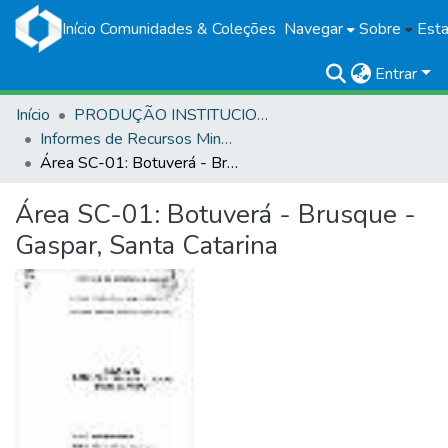
Início
Comunidades & Coleções
Navegar
Sobre
Esta
Entrar
Início
PRODUÇÃO INSTITUCIONAL
Informes de Recursos Minerais
Área SC-01: Botuverá - Brusque - Gaspar, Santa Catarina
Área SC-01: Botuverá - Brusque -
Gaspar, Santa Catarina