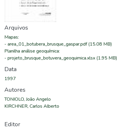
Arquivos
Mapas
:
-
area_01_botubera_brusque_gaspar.pdf
(15.08 MB)
Planilha análise geoquímica
:
-
projeto_brusque_botuvera_geoquimica.xlsx
(1.95 MB)
Data
1997
Autores
TONIOLO, João Angelo
KIRCHNER, Carlos Alberto
Editor