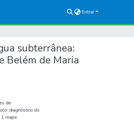
Entrar
gua subterrânea:
de Belém de Maria
tes de
co: diagnóstico do
. 1 mapa