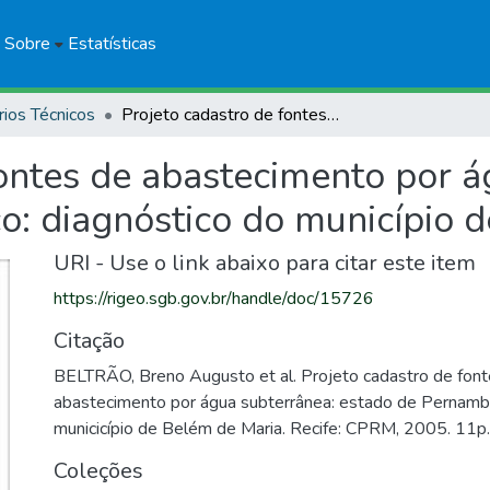
Sobre
Estatísticas
rios Técnicos
Projeto cadastro de fontes de abastecimento por água subterrânea: estado de Pernambuco: diagnóstico do município de Belém de Maria
fontes de abastecimento por á
: diagnóstico do município 
URI - Use o link abaixo para citar este item
https://rigeo.sgb.gov.br/handle/doc/15726
Citação
BELTRÃO, Breno Augusto et al. Projeto cadastro de fon
abastecimento por água subterrânea: estado de Pernambu
municicípio de Belém de Maria. Recife: CPRM, 2005. 11p
Coleções