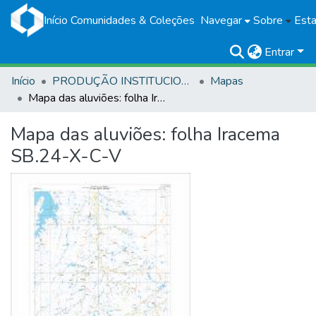
Início
Comunidades & Coleções
Navegar
Sobre
Esta
Entrar
Início
PRODUÇÃO INSTITUCIONAL
Mapas
Mapa das aluviões: folha Iracema SB.24-X-C-V
Mapa das aluviões: folha Iracema
SB.24-X-C-V