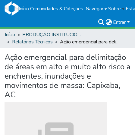
Início
Comunidades & Coleções
Navegar
Sobre
Esta
Entrar
Início
PRODUÇÃO INSTITUCIONAL
Relatórios Técnicos
Ação emergencial para delimitação de áreas em alto e muito alto risco a enchentes, inundações e movimentos de massa: Capixaba, AC
Ação emergencial para delimitação
de áreas em alto e muito alto risco a
enchentes, inundações e
movimentos de massa: Capixaba,
AC