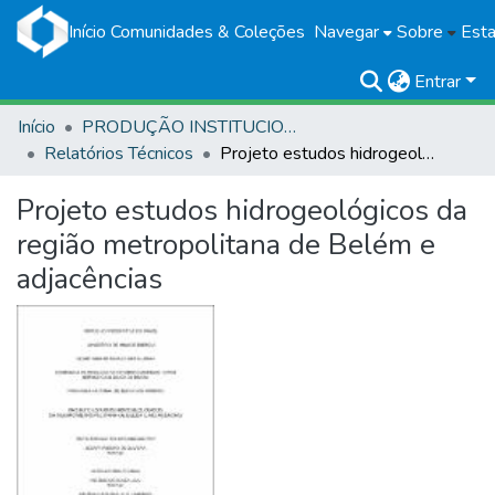
Início
Comunidades & Coleções
Navegar
Sobre
Esta
Entrar
Início
PRODUÇÃO INSTITUCIONAL
Relatórios Técnicos
Projeto estudos hidrogeológicos da região metropolitana de Belém e adjacências
Projeto estudos hidrogeológicos da
região metropolitana de Belém e
adjacências