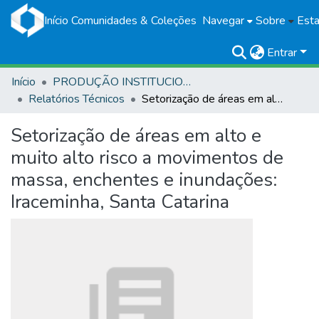
Início
Comunidades & Coleções
Navegar
Sobre
Esta
Entrar
Início
PRODUÇÃO INSTITUCIONAL
Relatórios Técnicos
Setorização de áreas em alto e muito alto risco a movimentos de massa, enchentes e inundações: Iraceminha, Santa Catarina
Setorização de áreas em alto e
muito alto risco a movimentos de
massa, enchentes e inundações:
Iraceminha, Santa Catarina