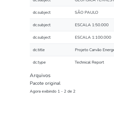
dc.subject
GEOFÍSICA TERRES
dc.subject
SÃO PAULO
dc.subject
ESCALA 1:50.000
dc.subject
ESCALA 1:100.000
dc.title
Projeto Carvão Energ
dc.type
Technical Report
Arquivos
Pacote original
Agora exibindo
1 - 2 de 2