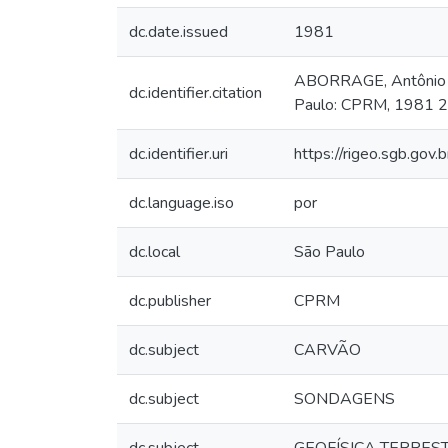
dc.date.issued
1981
ABORRAGE, Antônio Mi
dc.identifier.citation
Paulo: CPRM, 1981 2 
dc.identifier.uri
https://rigeo.sgb.gov
dc.language.iso
por
dc.local
São Paulo
dc.publisher
CPRM
dc.subject
CARVÃO
dc.subject
SONDAGENS