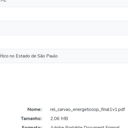
TRE
ético no Estado de São Paulo
Nome:
rel_carvao_energeticosp_final1v1.pdf
Tamanho:
2.06 MB
Formato:
Adobe Portable Document Format