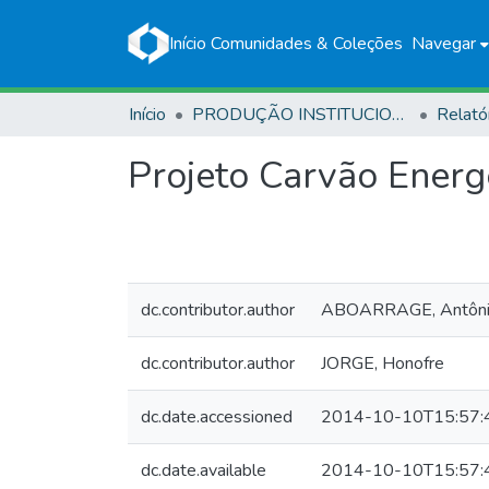
Início
Comunidades & Coleções
Navegar
Início
PRODUÇÃO INSTITUCIONAL
Relató
Projeto Carvão Energ
dc.contributor.author
ABOARRAGE, Antônio
dc.contributor.author
JORGE, Honofre
dc.date.accessioned
2014-10-10T15:57:
dc.date.available
2014-10-10T15:57: