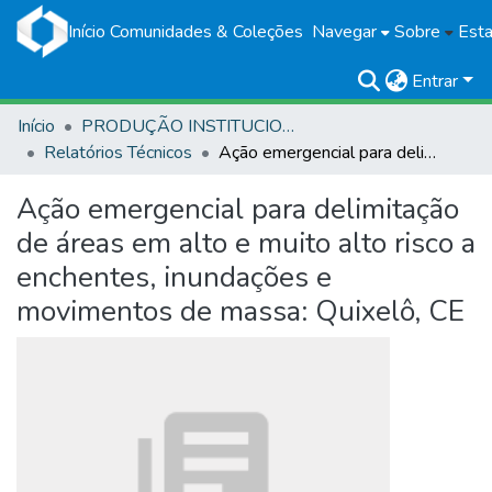
Início
Comunidades & Coleções
Navegar
Sobre
Esta
Entrar
Início
PRODUÇÃO INSTITUCIONAL
Relatórios Técnicos
Ação emergencial para delimitação de áreas em alto e muito alto risco a enchentes, inundações e movimentos de massa: Quixelô, CE
Ação emergencial para delimitação
de áreas em alto e muito alto risco a
enchentes, inundações e
movimentos de massa: Quixelô, CE