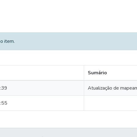
o item.
Sumário
:39
Atualização de mapea
:55