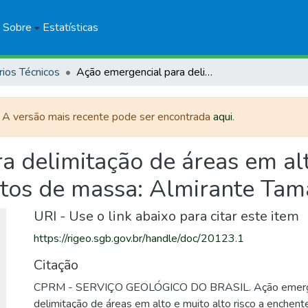
Sobre
Estatísticas
rios Técnicos
Ação emergencial para delimitação de áreas em alto e muito alto risco a enchentes e movimentos de massa: Almirante Tamandaré, Paraná
. A versão mais recente pode ser encontrada
aqui
.
 delimitação de áreas em alto
tos de massa: Almirante Tam
URI - Use o link abaixo para citar este item
https://rigeo.sgb.gov.br/handle/doc/20123.1
Citação
CPRM - SERVIÇO GEOLÓGICO DO BRASIL. Ação emerge
delimitação de áreas em alto e muito alto risco a enche