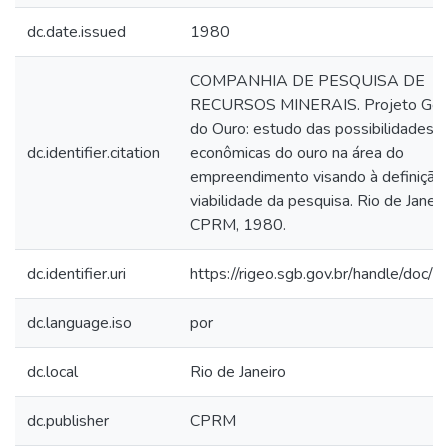
dc.date.issued
1980
COMPANHIA DE PESQUISA DE
RECURSOS MINERAIS. Projeto Gen
do Ouro: estudo das possibilidades
dc.identifier.citation
econômicas do ouro na área do
empreendimento visando à definição
viabilidade da pesquisa. Rio de Janeir
CPRM, 1980.
dc.identifier.uri
https://rigeo.sgb.gov.br/handle/doc/
dc.language.iso
por
dc.local
Rio de Janeiro
dc.publisher
CPRM