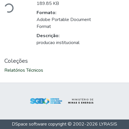
gando...
189.85 KB
Formato:
Adobe Portable Document
Format
Descrição:
producao institucional
Coleções
Relatórios Técnicos
DSpace software
copyright © 2002-2026
LYRASIS