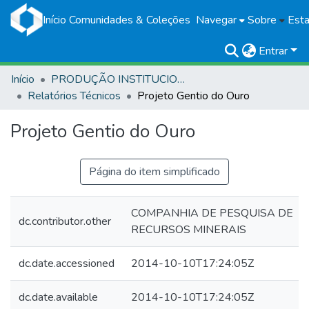
Início
Comunidades & Coleções
Navegar
Sobre
Esta
Entrar
Início
PRODUÇÃO INSTITUCIONAL
Relatórios Técnicos
Projeto Gentio do Ouro
Projeto Gentio do Ouro
Página do item simplificado
COMPANHIA DE PESQUISA DE
dc.contributor.other
RECURSOS MINERAIS
dc.date.accessioned
2014-10-10T17:24:05Z
dc.date.available
2014-10-10T17:24:05Z