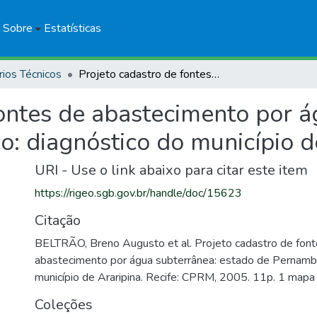
Sobre
Estatísticas
rios Técnicos
Projeto cadastro de fontes de abastecimento por água subterrânea: estado de Pernambuco: diagnóstico do município de Araripina
fontes de abastecimento por á
: diagnóstico do município d
URI - Use o link abaixo para citar este item
https://rigeo.sgb.gov.br/handle/doc/15623
Citação
BELTRÃO, Breno Augusto et al. Projeto cadastro de fon
abastecimento por água subterrânea: estado de Pernambu
município de Araripina. Recife: CPRM, 2005. 11p. 1 mapa
Coleções