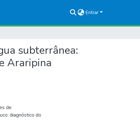
Entrar
gua subterrânea:
e Araripina
tes de
co: diagnóstico do