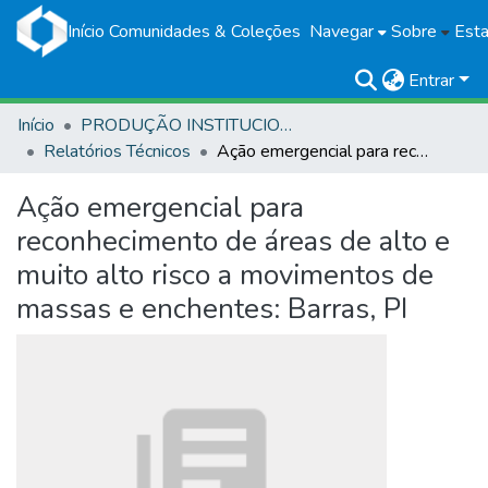
Início
Comunidades & Coleções
Navegar
Sobre
Esta
Entrar
Início
PRODUÇÃO INSTITUCIONAL
Relatórios Técnicos
Ação emergencial para reconhecimento de áreas de alto e muito alto risco a movimentos de massas e enchentes: Barras, PI
Ação emergencial para
reconhecimento de áreas de alto e
muito alto risco a movimentos de
massas e enchentes: Barras, PI