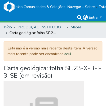
Início
Comunidades & Coleções
Navegar
Sobre
Esta
Entrar
Início
PRODUÇÃO INSTITUCIONAL
Mapas
Carta geológica: folha SF.23-X-B-I-3-SE (em revisão)
Esta não é a versão mais recente deste item. A versão
mais recente pode ser encontrada
aqui
.
Carta geológica: folha SF.23-X-B-I-
3-SE (em revisão)