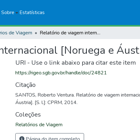
Sobre
Estatísticas
rios de Viagem
Relatório de viagem internacional [Noruega e Áustria]
nternacional [Noruega e Áust
URI - Use o link abaixo para citar este item
https://rigeo.sgb.gov.br/handle/doc/24821
Citação
SANTOS, Roberto Ventura. Relatório de viagem internaci
Áustria]. [S. l.]: CPRM, 2014.
Coleções
Relatórios de Viagem
Página do item completo