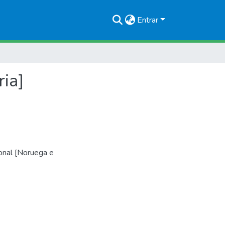
Entrar
ria]
onal [Noruega e