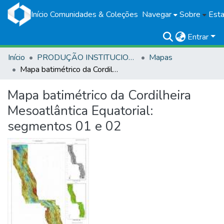
Início
Comunidades & Coleções
Navegar
Sobre
Esta
Entrar
Início
PRODUÇÃO INSTITUCIONAL
Mapas
Mapa batimétrico da Cordilheira Mesoatlântica Equatorial: segmentos 01 e 02
Mapa batimétrico da Cordilheira
Mesoatlântica Equatorial:
segmentos 01 e 02