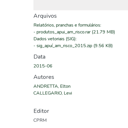
Arquivos
Relatórios, pranchas e formulários
:
-
produtos_apui_am_risco.rar
(21.79 MB)
Dados vetoriais (SIG)
:
-
sig_apuí_am_risco_2015.zip
(9.56 KB)
Data
2015-06
Autores
ANDRETTA, Elton
CALLEGARIO, Levi
Editor
CPRM