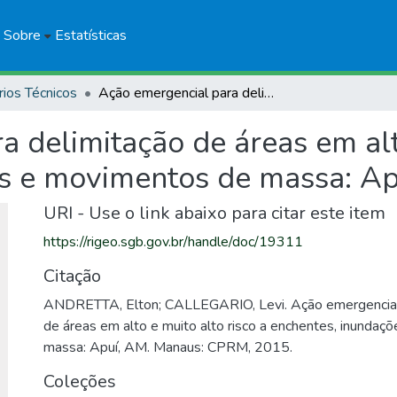
Sobre
Estatísticas
rios Técnicos
Ação emergencial para delimitação de áreas em alto e muito alto risco a enchentes, inundações e movimentos de massa: Apuí, AM
 delimitação de áreas em alto
es e movimentos de massa: A
URI - Use o link abaixo para citar este item
https://rigeo.sgb.gov.br/handle/doc/19311
Citação
ANDRETTA, Elton; CALLEGARIO, Levi. Ação emergencial 
de áreas em alto e muito alto risco a enchentes, inunda
massa: Apuí, AM. Manaus: CPRM, 2015.
Coleções