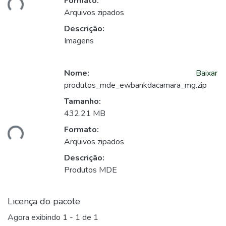
Formato:
Arquivos zipados
Descrição:
Imagens
Nome:
Baixar
produtos_mde_ewbankdacamara_mg.zip
Tamanho:
432.21 MB
ando...
Formato:
Arquivos zipados
Descrição:
Produtos MDE
Licença do pacote
Agora exibindo
1 - 1 de 1