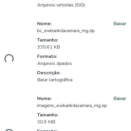
Arquivos vetoriais (SIG)
Nome:
Baixar
bc_ewbankdacamara_mg.zip
Tamanho:
335.61 KB
ando...
Formato:
Arquivos zipados
Descrição:
Base cartográfica
Nome:
Baixar
imagens_ewbankdacamara_mg.zip
Tamanho:
30.9 MB
ando...