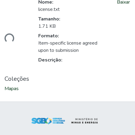
Nome:
Baixar
license.txt
Tamanho:
1.71 KB
ando...
Formato:
Item-specific license agreed
upon to submission
Descrição:
Coleções
Mapas