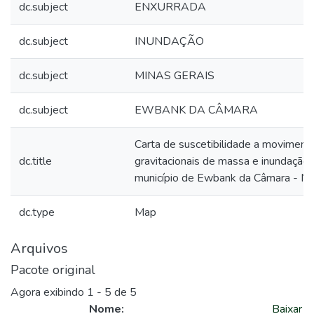
dc.subject
ENXURRADA
dc.subject
INUNDAÇÃO
dc.subject
MINAS GERAIS
dc.subject
EWBANK DA CÂMARA
Carta de suscetibilidade a moviment
dc.title
gravitacionais de massa e inundação:
município de Ewbank da Câmara - M
dc.type
Map
Arquivos
Pacote original
Agora exibindo
1 - 5 de 5
Nome:
Baixar