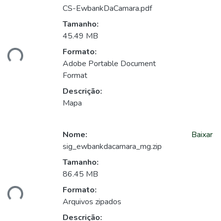
CS-EwbankDaCamara.pdf
Tamanho:
45.49 MB
ando...
Formato:
Adobe Portable Document
Format
Descrição:
Mapa
Nome:
Baixar
sig_ewbankdacamara_mg.zip
Tamanho:
86.45 MB
ando...
Formato:
Arquivos zipados
Descrição: