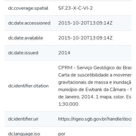
dc.coverage.spatial
SF.23-X-C-VI-2
dc.date.accessioned
2015-10-20T13:09:14Z
dc.date.available
2015-10-20T13:09:14Z
dc.date.issued
2014
CPRM - Serviço Geológico do Brasil.
Carta de suscetibilidade a moviment
gravitacionais de massa e inundação:
dc.identifier.citation
município de Ewbank da Câmara - MG
de Janeiro, 2014. 1 mapa, color. Esca
1:30.000.
dc.identifier.uri
https://rigeo.sgb.gov.br/handle/doc
dc.language.iso
por