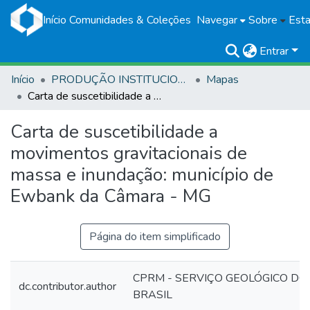
Início
Comunidades & Coleções
Navegar
Sobre
Esta
Entrar
Início
PRODUÇÃO INSTITUCIONAL
Mapas
Carta de suscetibilidade a movimentos gravitacionais de massa e inundação: município de Ewbank da Câmara - MG
Carta de suscetibilidade a
movimentos gravitacionais de
massa e inundação: município de
Ewbank da Câmara - MG
Página do item simplificado
CPRM - SERVIÇO GEOLÓGICO DO
dc.contributor.author
BRASIL