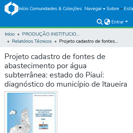
Início
Comunidades & Coleções
Navegar
Sobre
Esta
Entrar
Início
PRODUÇÃO INSTITUCIONAL
Relatórios Técnicos
Projeto cadastro de fontes de abastecimento por água subterrânea: estado do Piauí: diagnóstico do município de Itaueira
Projeto cadastro de fontes de
abastecimento por água
subterrânea: estado do Piauí:
diagnóstico do município de Itaueira