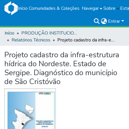
Início
Comunidades & Coleções
Navegar
Sobre
Esta
Entrar
Início
PRODUÇÃO INSTITUCIONAL
Relatórios Técnicos
Projeto cadastro da infra-estrutura hídrica do Nordeste. Estado de Sergipe. Diagnóstico do município de São Cristóvão
Projeto cadastro da infra-estrutura
hídrica do Nordeste. Estado de
Sergipe. Diagnóstico do município
de São Cristóvão