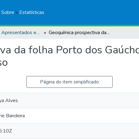
Sobre
Estatísticas
Trabalhos Apresentados em Eventos
Geoquímica prospectiva da folha Porto dos Gaúchos, noroeste do Estado de Mato Grosso
va da folha Porto dos Gaúcho
so
Página do item simplificado
ya Alves
e Bandeira
5:10Z