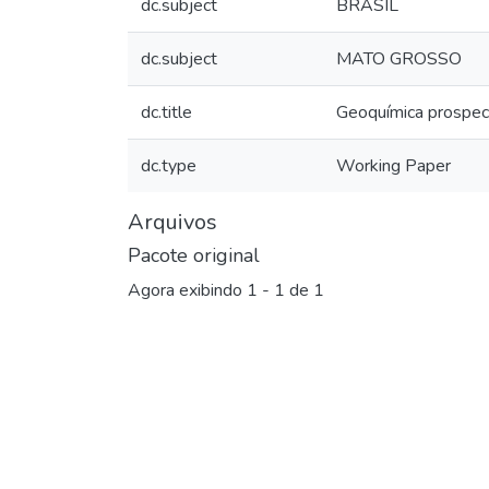
dc.subject
BRASIL
dc.subject
MATO GROSSO
dc.title
Geoquímica prospec
dc.type
Working Paper
Arquivos
Pacote original
Agora exibindo
1 - 1 de 1