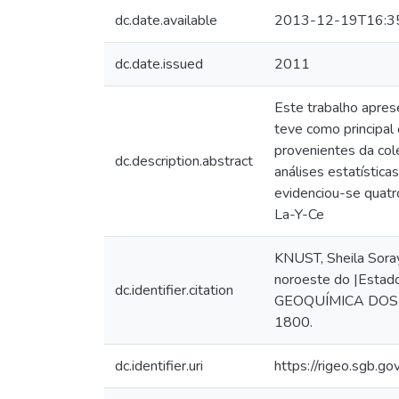
dc.date.available
2013-12-19T16:3
dc.date.issued
2011
Este trabalho apres
teve como principal 
provenientes da col
dc.description.abstract
análises estatístic
evidenciou-se quat
La-Y-Ce
KNUST, Sheila Sora
noroeste do |Esta
dc.identifier.citation
GEOQUÍMICA DOS PA
1800.
dc.identifier.uri
https://rigeo.sgb.g