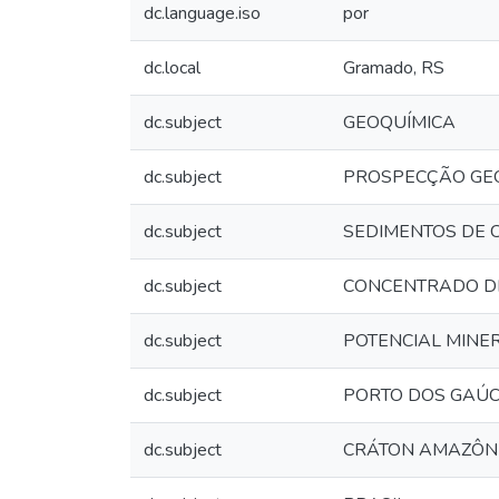
dc.language.iso
por
dc.local
Gramado, RS
dc.subject
GEOQUÍMICA
dc.subject
PROSPECÇÃO GE
dc.subject
SEDIMENTOS DE 
dc.subject
CONCENTRADO DE
dc.subject
POTENCIAL MINE
dc.subject
PORTO DOS GAÚ
dc.subject
CRÁTON AMAZÔN