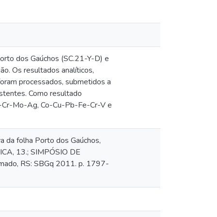
Porto dos Gaúchos (SC.21-Y-D) e
ão. Os resultados analíticos,
 foram processados, submetidos a
istentes. Como resultado
Ni-Cr-Mo-Ag, Co-Cu-Pb-Fe-Cr-V e
 da folha Porto dos Gaúchos,
ICA, 13.; SIMPÓSIO DE
mado, RS: SBGq 2011. p. 1797-