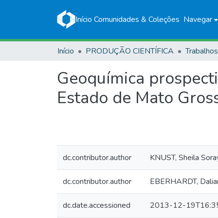
Início
Comunidades & Coleções
Navegar
Início
PRODUÇÃO CIENTÍFICA
Geoquímica prospecti
Estado de Mato Gros
dc.contributor.author
KNUST, Sheila Sora
dc.contributor.author
EBERHARDT, Dalian
dc.date.accessioned
2013-12-19T16:3