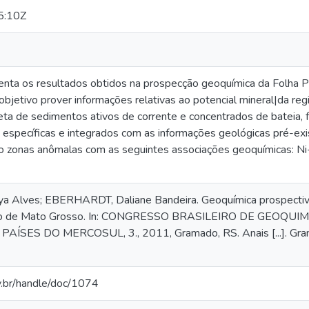
5:10Z
enta os resultados obtidos na prospecção geoquímica da Folha 
objetivo prover informações relativas ao potencial mineral|da regi
eta de sedimentos ativos de corrente e concentrados de bateia,
as específicas e integrados com as informações geológicas pré-ex
ro zonas anômalas com as seguintes associações geoquímicas: 
ya Alves; EBERHARDT, Daliane Bandeira. Geoquímica prospectiva
do de Mato Grosso. In: CONGRESSO BRASILEIRO DE GEOQUIM
ÍSES DO MERCOSUL, 3., 2011, Gramado, RS. Anais [...]. Gra
ov.br/handle/doc/1074