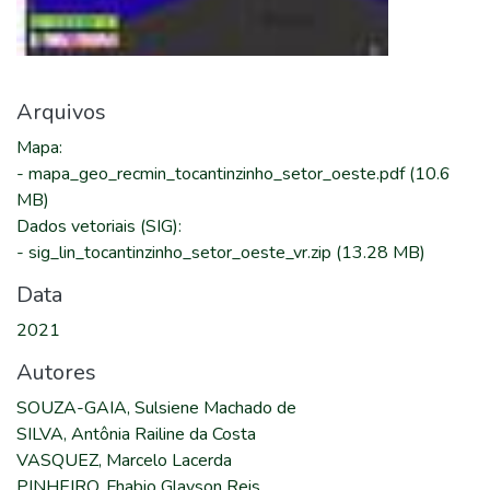
Arquivos
Mapa
:
-
mapa_geo_recmin_tocantinzinho_setor_oeste.pdf
(10.6
MB)
Dados vetoriais (SIG)
:
-
sig_lin_tocantinzinho_setor_oeste_vr.zip
(13.28 MB)
Data
2021
Autores
SOUZA-GAIA, Sulsiene Machado de
SILVA, Antônia Railine da Costa
VASQUEZ, Marcelo Lacerda
PINHEIRO, Fhabio Glayson Reis