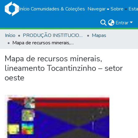
Início
Comunidades & Coleções
Navegar
Sobre
Esta
Entrar
Início
PRODUÇÃO INSTITUCIONAL
Mapas
Mapa de recursos minerais, lineamento Tocantinzinho – setor oeste
Mapa de recursos minerais,
lineamento Tocantinzinho – setor
oeste