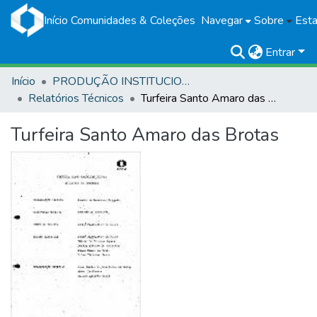
Início
Comunidades & Coleções
Navegar
Sobre
Esta
Entrar
Início
PRODUÇÃO INSTITUCIONAL
Relatórios Técnicos
Turfeira Santo Amaro das Brotas
Turfeira Santo Amaro das Brotas