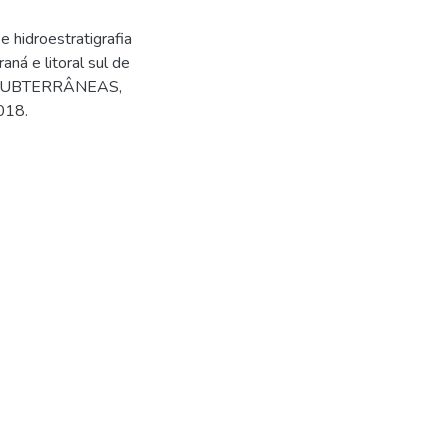
hidroestratigrafia
ná e litoral sul de
 SUBTERRÂNEAS,
018.