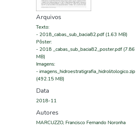
Arquivos
Texto
:
-
2018_cabas_sub_bacia82.pdf
(1.63 MB)
Pôster
:
-
2018 _cabas_sub_bacia82_poster.pdf
(7.86
MB)
Imagens
:
-
imagens_hidroestratigrafia_hidrolitologico.zip
(492.15 MB)
Data
2018-11
Autores
MARCUZZO, Francisco Fernando Noronha