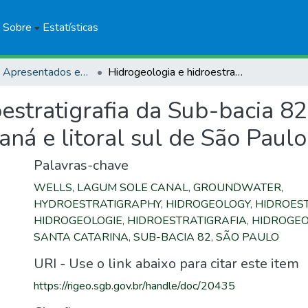
Sobre
Estatísticas
Trabalhos Apresentados em Eventos
Hidrogeologia e hidroestratigrafia da Sub-bacia 82: nordeste de Santa Catarina, leste do Paraná e litoral sul de São Paulo
estratigrafia da Sub-bacia 82
aná e litoral sul de São Paulo
Palavras-chave
WELLS
,
LAGUM SOLE CANAL
,
GROUNDWATER
,
HYDROESTRATIGRAPHY
,
HIDROGEOLOGY
,
HIDROES
HIDROGEOLOGIE
,
HIDROESTRATIGRAFIA
,
HIDROGEO
SANTA CATARINA
,
SUB-BACIA 82
,
SÃO PAULO
URI - Use o link abaixo para citar este item
https://rigeo.sgb.gov.br/handle/doc/20435