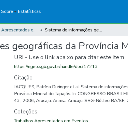
Sobre
Estatísticas
Trabalhos Apresentados em Eventos
Sistema de informações geográficas da Província Mineral do Tapajós
es geográficas da Província M
URI - Use o link abaixo para citar este item
https://rigeo.sgb.gov.br/handle/doc/17213
Citação
JACQUES, Patrícia Duringer et al. Sistema de informaçõe
Província Mineral do Tapajós. In: CONGRESSO BRASIL
43., 2006, Aracaju. Anais... Aracaju: SBG-Núcleo BA/SE,
Coleções
Trabalhos Apresentados em Eventos