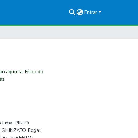
Entrar
ão agrícola
,
Física do
cas
 Lima, PINTO,
, SHINZATO, Edgar,
nia. In: BERTOL,