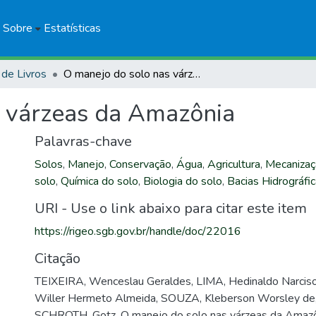
Sobre
Estatísticas
 de Livros
O manejo do solo nas várzeas da Amazônia
s várzeas da Amazônia
Palavras-chave
Solos
,
Manejo
,
Conservação
,
Água
,
Agricultura
,
Mecanizaç
solo
,
Química do solo
,
Biologia do solo
,
Bacias Hidrográfi
URI - Use o link abaixo para citar este item
https://rigeo.sgb.gov.br/handle/doc/22016
Citação
TEIXEIRA, Wenceslau Geraldes, LIMA, Hedinaldo Narciso
Willer Hermeto Almeida, SOUZA, Kleberson Worsley de
SCHROTH, Gotz. O manejo do solo nas várzeas da Amazô