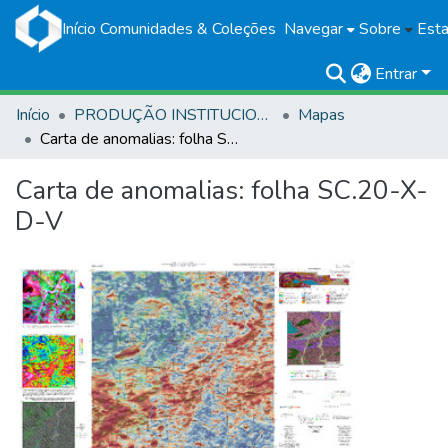
Início
Comunidades & Coleções
Navegar
Sobre
Esta
Entrar
Início
PRODUÇÃO INSTITUCIONAL
Mapas
Carta de anomalias: folha SC.20-X-D-V
Carta de anomalias: folha SC.20-X-
D-V