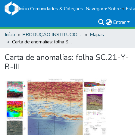
Início
Comunidades & Coleções
Navegar
Sobre
Esta
Entrar
Início
PRODUÇÃO INSTITUCIONAL
Mapas
Carta de anomalias: folha SC.21-Y-B-III
Carta de anomalias: folha SC.21-Y-
B-III