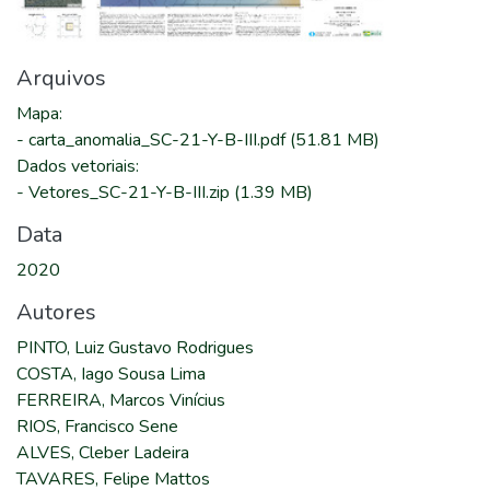
Arquivos
Mapa
:
-
carta_anomalia_SC-21-Y-B-III.pdf
(51.81 MB)
Dados vetoriais
:
-
Vetores_SC-21-Y-B-III.zip
(1.39 MB)
Data
2020
Autores
PINTO, Luiz Gustavo Rodrigues
COSTA, Iago Sousa Lima
FERREIRA, Marcos Vinícius
RIOS, Francisco Sene
ALVES, Cleber Ladeira
TAVARES, Felipe Mattos