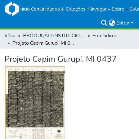
Início
Comunidades & Coleções
Navegar
Sobre
Esta
Entrar
Início
PRODUÇÃO INSTITUCIONAL
Fotoíndices
Projeto Capim Gurupi. MI 0437
Projeto Capim Gurupi. MI 0437