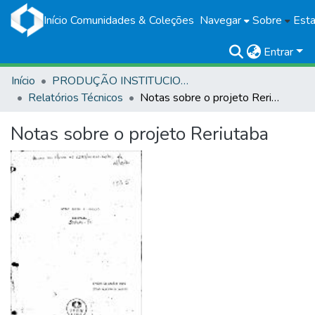
Início
Comunidades & Coleções
Navegar
Sobre
Esta
Entrar
Início
PRODUÇÃO INSTITUCIONAL
Relatórios Técnicos
Notas sobre o projeto Reriutaba
Notas sobre o projeto Reriutaba