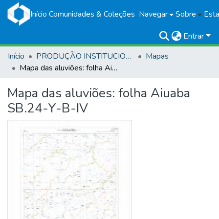
Início
Comunidades & Coleções
Navegar
Sobre
Esta
Entrar
Início
PRODUÇÃO INSTITUCIONAL
Mapas
Mapa das aluviões: folha Aiuaba SB.24-Y-B-IV
Mapa das aluviões: folha Aiuaba
SB.24-Y-B-IV