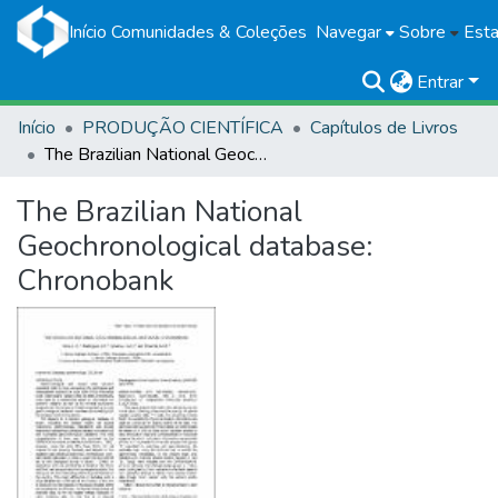
Início
Comunidades & Coleções
Navegar
Sobre
Esta
Entrar
Início
PRODUÇÃO CIENTÍFICA
Capítulos de Livros
The Brazilian National Geochronological database: Chronobank
The Brazilian National
Geochronological database:
Chronobank