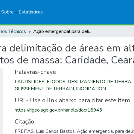
Sobre
Estatísticas
rios Técnicos
Ação emergencial para delimitação de áreas em alto e muito alto risco a enchentes e movimentos de massa: Caridade, Ceará
 delimitação de áreas em alto
os de massa: Caridade, Cear
Palavras-chave
LANDSLIDES
,
FLOODS
,
DESLIZAMIENTO DE TIERRA
,
GLISSEMENT DE TERRAIN
,
INONDATION
URI - Use o link abaixo para citar este item
https://rigeo.sgb.gov.br/handle/doc/18943
Citação
FREITAS, Luís Carlos Bastos. Ação emergencial para del