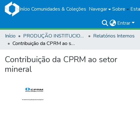
Início
Comunidades & Coleções
Navegar
Sobre
Esta
Entrar
Início
PRODUÇÃO INSTITUCIONAL
Relatórios Internos
Contribuição da CPRM ao setor mineral
Contribuição da CPRM ao setor
mineral