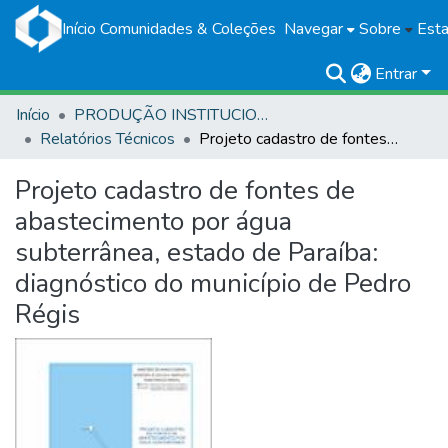
Início
Comunidades & Coleções
Navegar
Sobre
Esta
Entrar
Início
PRODUÇÃO INSTITUCIONAL
Relatórios Técnicos
Projeto cadastro de fontes de abastecimento por água subterrânea, estado de Paraíba: diagnóstico do município de Pedro Régis
Projeto cadastro de fontes de
abastecimento por água
subterrânea, estado de Paraíba:
diagnóstico do município de Pedro
Régis