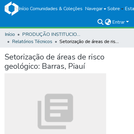
Início
Comunidades & Coleções
Navegar
Sobre
Esta
Entrar
Início
PRODUÇÃO INSTITUCIONAL
Relatórios Técnicos
Setorização de áreas de risco geológico: Barras, Piauí
Setorização de áreas de risco
geológico: Barras, Piauí