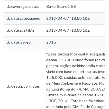
dc.coverage.spatial
Baixo Guandú, ES
dc.date.accessioned
2016-04-07T18:50:18Z
dc.date.available
2016-04-07T18:50:18Z
dc.date.issued
2015
"Base cartográfica digital adequada à
escala 1:25.000 onde foram realizad
generalizações na hidrografia e sist
viário com base em ortocartas (escal
1:35.000, cedidas pelo Instituto Est
de Meio Ambiente e Recursos Hídric
dc.description.notas
do Espírito Santo - IEMA, 2007/200
Limites municipais na escala 1:250.
(IBGE, 2014). Esta base foi editada 
atualizada pela Divisão de Cartografi