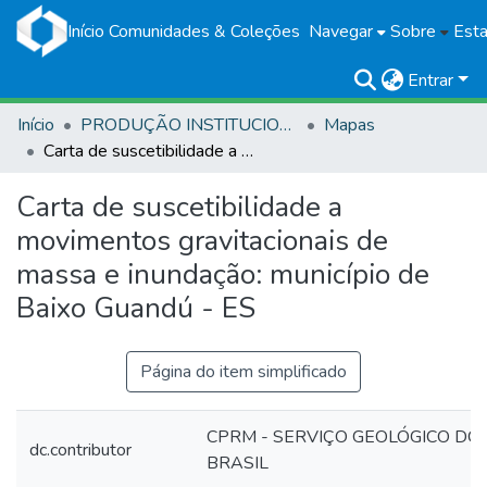
Início
Comunidades & Coleções
Navegar
Sobre
Esta
Entrar
Início
PRODUÇÃO INSTITUCIONAL
Mapas
Carta de suscetibilidade a movimentos gravitacionais de massa e inundação: município de Baixo Guandú - ES
Carta de suscetibilidade a
movimentos gravitacionais de
massa e inundação: município de
Baixo Guandú - ES
Página do item simplificado
CPRM - SERVIÇO GEOLÓGICO DO
dc.contributor
BRASIL