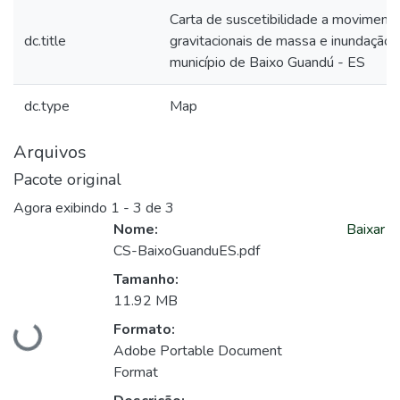
Carta de suscetibilidade a moviment
dc.title
gravitacionais de massa e inundação:
município de Baixo Guandú - ES
dc.type
Map
Arquivos
Pacote original
Agora exibindo
1 - 3 de 3
Nome:
Baixar
CS-BaixoGuanduES.pdf
Tamanho:
11.92 MB
Formato:
Carregando...
Adobe Portable Document
Format