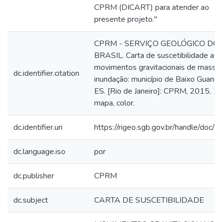
CPRM (DICART) para atender ao
presente projeto."
CPRM - SERVIÇO GEOLÓGICO DO
BRASIL. Carta de suscetibilidade a
movimentos gravitacionais de massa
dc.identifier.citation
inundação: município de Baixo Guandú
ES. [Rio de Janeiro]: CPRM, 2015. 1
mapa, color.
dc.identifier.uri
https://rigeo.sgb.gov.br/handle/doc/
dc.language.iso
por
dc.publisher
CPRM
dc.subject
CARTA DE SUSCETIBILIDADE