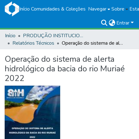
Início
Comunidades & Coleções
Navegar
Sobre
Esta
Entrar
Início
PRODUÇÃO INSTITUCIONAL
Relatórios Técnicos
Operação do sistema de alerta hidrológico da bacia do rio Muriaé 2022
Operação do sistema de alerta
hidrológico da bacia do rio Muriaé
2022