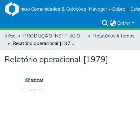
Início
Comunidades & Coleções
Navegar
Sobre
Esta
Entrar
Início
PRODUÇÃO INSTITUCIONAL
Relatórios Internos
Relatório operacional [1979]
Relatório operacional [1979]