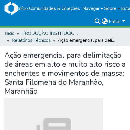
Início
Comunidades & Coleções
Navegar
Sobre
Esta
Entrar
Início
PRODUÇÃO INSTITUCIONAL
Relatórios Técnicos
Ação emergencial para delimitação de áreas em alto e muito alto risco a enchentes e movimentos de massa: Santa Filomena do Maranhão, Maranhão
Ação emergencial para delimitação
de áreas em alto e muito alto risco a
enchentes e movimentos de massa:
Santa Filomena do Maranhão,
Maranhão