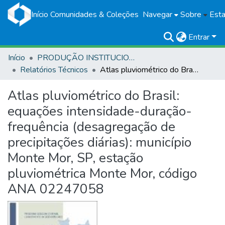
Início
Comunidades & Coleções
Navegar
Sobre
Esta
Entrar
Início
PRODUÇÃO INSTITUCIONAL
Relatórios Técnicos
Atlas pluviométrico do Brasil: equações intensidade-duração-frequência (desagregação de precipitações diárias): município Monte Mor, SP, estação pluviométrica Monte Mor, código ANA 02247058
Atlas pluviométrico do Brasil:
equações intensidade-duração-
frequência (desagregação de
precipitações diárias): município
Monte Mor, SP, estação
pluviométrica Monte Mor, código
ANA 02247058