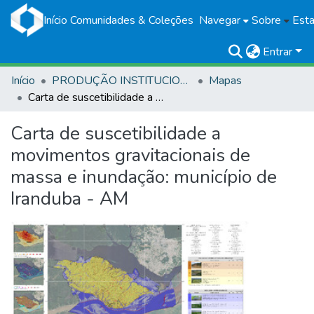
Início
Comunidades & Coleções
Navegar
Sobre
Esta
Entrar
Início
PRODUÇÃO INSTITUCIONAL
Mapas
Carta de suscetibilidade a movimentos gravitacionais de massa e inundação: município de Iranduba - AM
Carta de suscetibilidade a
movimentos gravitacionais de
massa e inundação: município de
Iranduba - AM