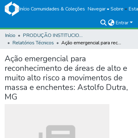
Início
Comunidades & Coleções
Navegar
Sobre
Esta
Entrar
Início
PRODUÇÃO INSTITUCIONAL
Relatórios Técnicos
Ação emergencial para reconhecimento de áreas de alto e muito alto risco a movimentos de massa e enchentes: Astolfo Dutra, MG
Ação emergencial para
reconhecimento de áreas de alto e
muito alto risco a movimentos de
massa e enchentes: Astolfo Dutra,
MG