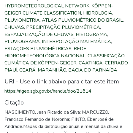
HYDROMETEOROLOGICAL NETWORK
,
KÖPPEN-
GEIGER CLIMATE CLASSIFICATION
,
HIDROLOGIA
,
PLUVIOMETRIA
,
ATLAS PLUVIOMÉTRICO DO BRASIL
,
CHUVAS
,
PRECIPITAÇÃO PLUVIOMÉTRICA
,
ESPACIALIZAÇÃO DE CHUVAS
,
HIETOGRAMA
,
PLUVIOGRAMA
,
INTERPOLAÇÃO MATEMÁTICA
,
ESTAÇÕES PLUVIOMÉTRICAS
,
REDE
HIDROMETEOROLÓGICA NACIONAL
,
CLASSIFICAÇÃO
CLIMÁTICA DE KÖPPEN-GEIGER
,
CAATINGA
,
CERRADO
,
PIAUÍ
,
CEARÁ
,
MARANHÃO
,
BACIA DO PARNAÍBA
URI - Use o link abaixo para citar este item
https://rigeo.sgb.gov.br/handle/doc/21814
Citação
NASCIMENTO, Jean Ricardo da Silva; MARCUZZO,
Francisco Fernando de Noronha; PINTO, Éber José de
Andrade.Mapas da distribuição anual e mensal da chuva e