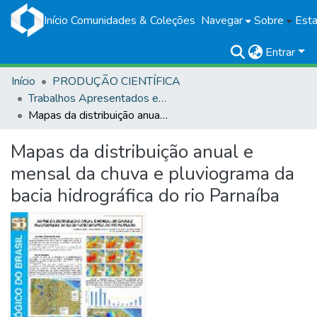
Início
Comunidades & Coleções
Navegar
Sobre
Esta
Entrar
Início
PRODUÇÃO CIENTÍFICA
Trabalhos Apresentados em Eventos
Mapas da distribuição anual e mensal da chuva e pluviograma da bacia hidrográfica do rio Parnaíba
Mapas da distribuição anual e
mensal da chuva e pluviograma da
bacia hidrográfica do rio Parnaíba