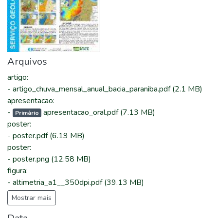
Arquivos
artigo
:
-
artigo_chuva_mensal_anual_bacia_paraniba.pdf
(2.1 MB)
apresentacao
:
-
apresentacao_oral.pdf
(7.13 MB)
Primário
poster
:
-
poster.pdf
(6.19 MB)
poster
:
-
poster.png
(12.58 MB)
figura
:
-
altimetria_a1__350dpi.pdf
(39.13 MB)
Mostrar mais