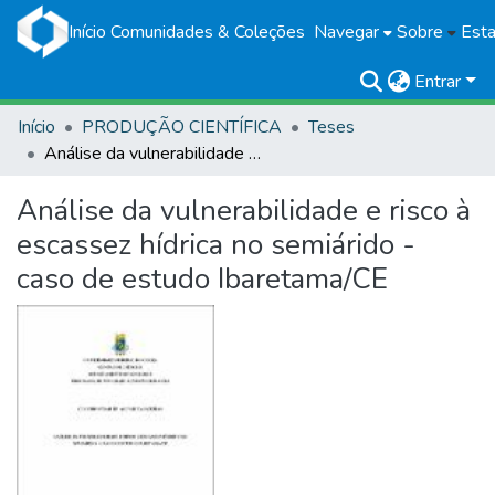
Início
Comunidades & Coleções
Navegar
Sobre
Esta
Entrar
Início
PRODUÇÃO CIENTÍFICA
Teses
Análise da vulnerabilidade e risco à escassez hídrica no semiárido - caso de estudo Ibaretama/CE
Análise da vulnerabilidade e risco à
escassez hídrica no semiárido -
caso de estudo Ibaretama/CE