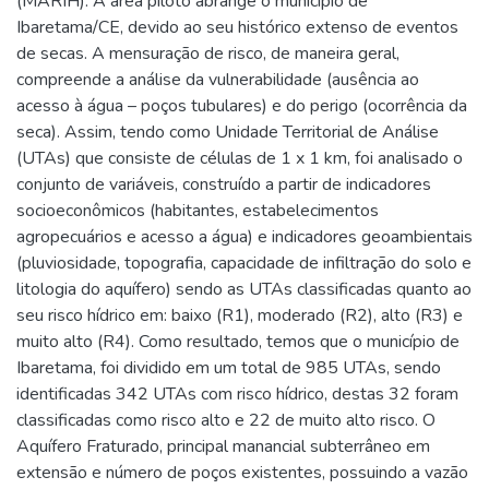
(MARIH). A área piloto abrange o município de
Ibaretama/CE, devido ao seu histórico extenso de eventos
de secas. A mensuração de risco, de maneira geral,
compreende a análise da vulnerabilidade (ausência ao
acesso à água – poços tubulares) e do perigo (ocorrência da
seca). Assim, tendo como Unidade Territorial de Análise
(UTAs) que consiste de células de 1 x 1 km, foi analisado o
conjunto de variáveis, construído a partir de indicadores
socioeconômicos (habitantes, estabelecimentos
agropecuários e acesso a água) e indicadores geoambientais
(pluviosidade, topografia, capacidade de infiltração do solo e
litologia do aquífero) sendo as UTAs classificadas quanto ao
seu risco hídrico em: baixo (R1), moderado (R2), alto (R3) e
muito alto (R4). Como resultado, temos que o município de
Ibaretama, foi dividido em um total de 985 UTAs, sendo
identificadas 342 UTAs com risco hídrico, destas 32 foram
classificadas como risco alto e 22 de muito alto risco. O
Aquífero Fraturado, principal manancial subterrâneo em
extensão e número de poços existentes, possuindo a vazão