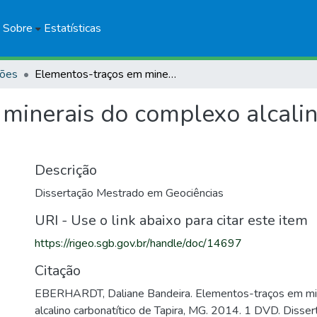
Sobre
Estatísticas
ções
Elementos-traços em minerais do complexo alcalino carbonatítico de Tapira, MG
minerais do complexo alcalin
Descrição
Dissertação Mestrado em Geociências
URI - Use o link abaixo para citar este item
https://rigeo.sgb.gov.br/handle/doc/14697
Citação
EBERHARDT, Daliane Bandeira. Elementos-traços em mi
alcalino carbonatítico de Tapira, MG. 2014. 1 DVD. Diss