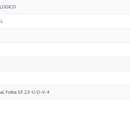
LOGICO
AL
aí, Folha SF.23-V-D-V-4