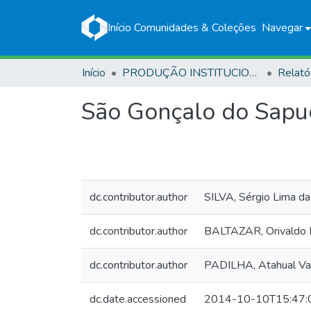
Início
Comunidades & Coleções
Navegar
Início
PRODUÇÃO INSTITUCIONAL
Relató
São Gonçalo do Sapuc
dc.contributor.author
SILVA, Sérgio Lima da
dc.contributor.author
BALTAZAR, Orivaldo F
dc.contributor.author
PADILHA, Atahual Va
dc.date.accessioned
2014-10-10T15:47: