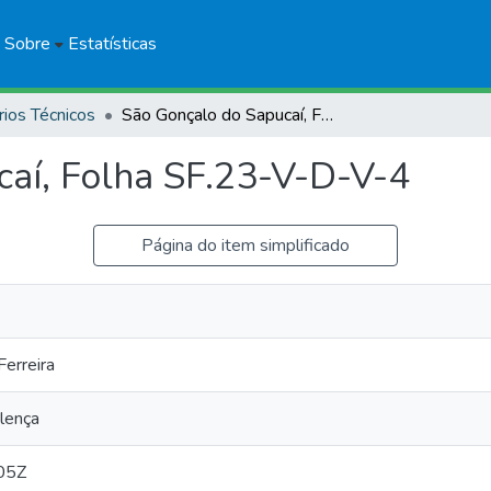
Sobre
Estatísticas
rios Técnicos
São Gonçalo do Sapucaí, Folha SF.23-V-D-V-4
aí, Folha SF.23-V-D-V-4
Página do item simplificado
erreira
lença
05Z