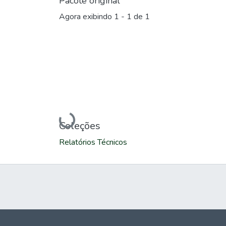
Pacote original
Agora exibindo
1 - 1 de 1
Carregando...
Coleções
Relatórios Técnicos