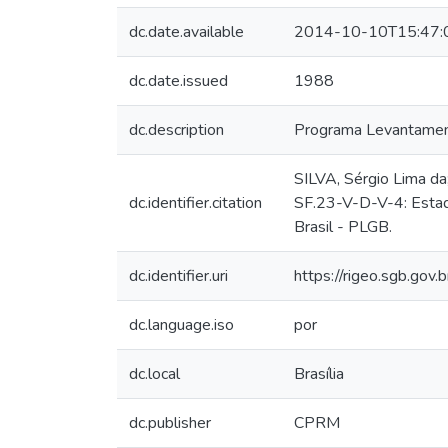
dc.date.available
2014-10-10T15:47:
dc.date.issued
1988
dc.description
Programa Levantament
SILVA, Sérgio Lima da
dc.identifier.citation
SF.23-V-D-V-4: Estad
Brasil - PLGB.
dc.identifier.uri
https://rigeo.sgb.gov
dc.language.iso
por
dc.local
Brasília
dc.publisher
CPRM