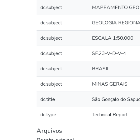
dc.subject
MAPEAMENTO GEO
dc.subject
GEOLOGIA REGION
dc.subject
ESCALA 1:50.000
dc.subject
SF.23-V-D-V-4
dc.subject
BRASIL
dc.subject
MINAS GERAIS
dc.title
São Gonçalo do Sapuc
dc.type
Technical Report
Arquivos