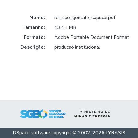
Nome:
rel_sao_goncalo_sapucai.pdf
Tamanho:
43.41 MB
Formato:
Adobe Portable Document Format
Descrição:
producao institucional
DSpace software
copyright © 2002-2026
LYRASIS