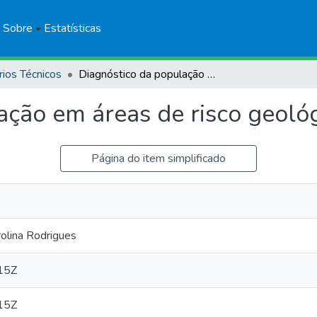
Sobre
Estatísticas
rios Técnicos
Diagnóstico da população em áreas de risco geológico: Corumbá, MS
ação em áreas de risco geoló
Página do item simplificado
olina Rodrigues
15Z
15Z