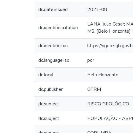
dc.date.issued
2021-08
LANA, Julio Cesar; MA
dc.identifier.citation
MS. [Belo Horizonte]
dc.identifier.uri
https://rigeo.sgb.gov
dc.language.iso
por
dc.local
Belo Horizonte
dc.publisher
CPRM
dc.subject
RISCO GEOLÓGICO
dc.subject
POPULAÇÃO - ASP