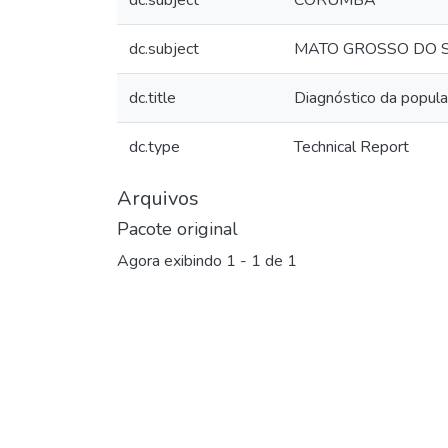
dc.subject
CORUMBÁ
dc.subject
MATO GROSSO DO 
dc.title
Diagnóstico da popula
dc.type
Technical Report
Arquivos
Pacote original
Agora exibindo
1 - 1 de 1
Carregando...