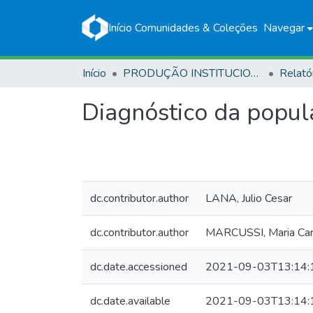
Início
Comunidades & Coleções
Navegar
Início
PRODUÇÃO INSTITUCIONAL
Relató
Diagnóstico da popul
dc.contributor.author
LANA, Julio Cesar
dc.contributor.author
MARCUSSI, Maria Car
dc.date.accessioned
2021-09-03T13:14:
dc.date.available
2021-09-03T13:14: