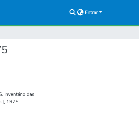
Entrar
75
nventário das
.], 1975.