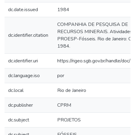
dc.date.issued
1984
COMPANHIA DE PESQUISA DE
RECURSOS MINERAIS. Atividades 
dc.identifier.citation
PROESP-Fósseis. Rio de Janeiro: C
1984.
dc.identifier.uri
https://rigeo.sgb.gov.br/handle/doc/
dc.language.iso
por
dc.local
Rio de Janeiro
dc.publisher
CPRM
dc.subject
PROJETOS
dc.subject
FÓSSEIS