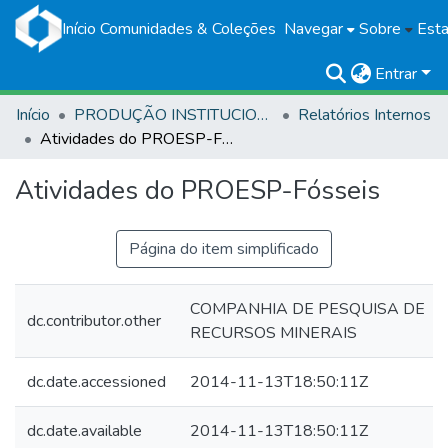
Início
Comunidades & Coleções
Navegar
Sobre
Esta
Entrar
Início
PRODUÇÃO INSTITUCIONAL
Relatórios Internos
Atividades do PROESP-Fósseis
Atividades do PROESP-Fósseis
Página do item simplificado
COMPANHIA DE PESQUISA DE
dc.contributor.other
RECURSOS MINERAIS
dc.date.accessioned
2014-11-13T18:50:11Z
dc.date.available
2014-11-13T18:50:11Z