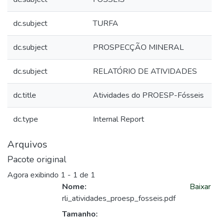
dc.subject
TURFA
dc.subject
PROSPECÇÃO MINERAL
dc.subject
RELATÓRIO DE ATIVIDADES
dc.title
Atividades do PROESP-Fósseis
dc.type
Internal Report
Arquivos
Pacote original
Agora exibindo
1 - 1 de 1
Nome:
Baixar
rli_atividades_proesp_fosseis.pdf
Tamanho: