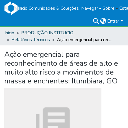
Início
Comunidades & Coleções
Navegar
Sobre
Esta
Entrar
Início
PRODUÇÃO INSTITUCIONAL
Relatórios Técnicos
Ação emergencial para reconhecimento de áreas de alto e muito alto risco a movimentos de massa e enchentes: Itumbiara, GO
Ação emergencial para
reconhecimento de áreas de alto e
muito alto risco a movimentos de
massa e enchentes: Itumbiara, GO